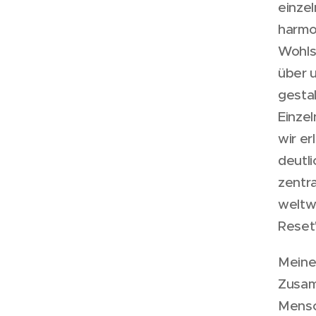
einzel
harmon
Wohlst
über 
gestal
Einze
wir er
deutl
zentra
weltw
Reset
Meine
Zusam
Mensc