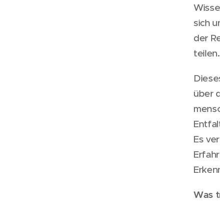
Wisse
sich u
der R
teilen.
Dieses
über 
mensc
Entfa
Es ver
Erfah
Erken
Wa