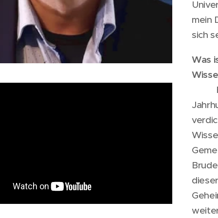
Unive
mein 
sich 
Was is
W
Jahrhu
verdi
Wisse
Gemei
Brude
diese
Gehei
weite