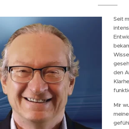
Seit m
intens
Entwic
bekam
Wissen
geseh
den A
Klarhe
funkti
Mir wu
meine
gefühl